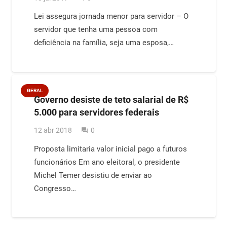
Lei assegura jornada menor para servidor – O
servidor que tenha uma pessoa com
deficiência na família, seja uma esposa,…
GERAL
Governo desiste de teto salarial de R$
5.000 para servidores federais
12 abr 2018
0
question_answer
Proposta limitaria valor inicial pago a futuros
funcionários Em ano eleitoral, o presidente
Michel Temer desistiu de enviar ao
Congresso…