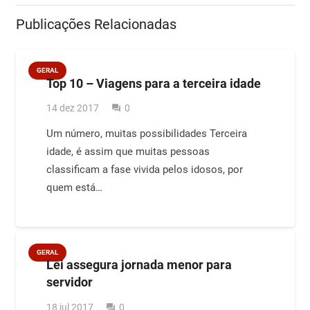
Publicações Relacionadas
GERAL
Top 10 – Viagens para a terceira idade
14 dez 2017
0
question_answer
Um número, muitas possibilidades Terceira
idade, é assim que muitas pessoas
classificam a fase vivida pelos idosos, por
quem está…
GERAL
Lei assegura jornada menor para
servidor
18 jul 2017
0
question_answer