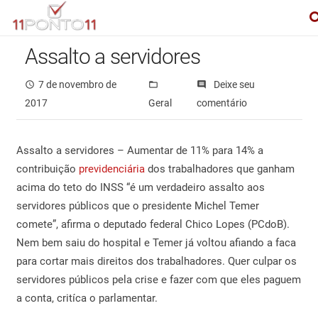
Assalto a servidores
7 de novembro de
Deixe seu
access_time
folder_open
comments
2017
Geral
comentário
Assalto a servidores – Aumentar de 11% para 14% a
contribuição
previdenciária
dos trabalhadores que ganham
acima do teto do INSS “é um verdadeiro assalto aos
servidores públicos que o presidente Michel Temer
comete”, afirma o deputado federal Chico Lopes (PCdoB).
Nem bem saiu do hospital e Temer já voltou afiando a faca
para cortar mais direitos dos trabalhadores. Quer culpar os
servidores públicos pela crise e fazer com que eles paguem
a conta, critíca o parlamentar.