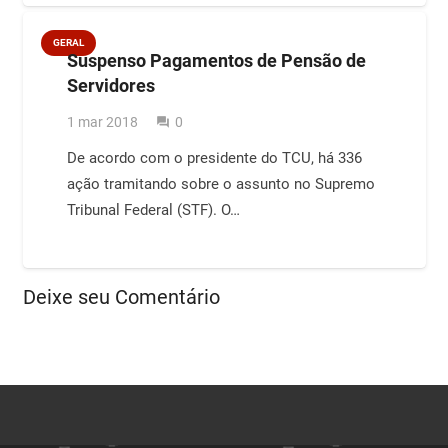
GERAL
Suspenso Pagamentos de Pensão de
Servidores
1 mar 2018
0
question_answer
De acordo com o presidente do TCU, há 336
ação tramitando sobre o assunto no Supremo
Tribunal Federal (STF). O…
Deixe seu Comentário