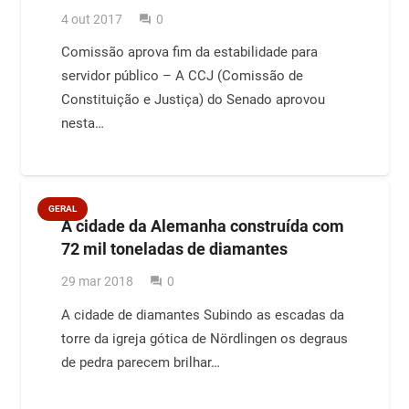
4 out 2017
0
question_answer
Comissão aprova fim da estabilidade para
servidor público – A CCJ (Comissão de
Constituição e Justiça) do Senado aprovou
nesta…
GERAL
A cidade da Alemanha construída com
72 mil toneladas de diamantes
29 mar 2018
0
question_answer
A cidade de diamantes Subindo as escadas da
torre da igreja gótica de Nördlingen os degraus
de pedra parecem brilhar…