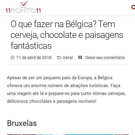
O que fazer na Bélgica? Tem
cerveja, chocolate e paisagens
fantásticas
11 de abril de 2018
Geral
Deixe seu comentário
access_time
folder_open
comments
Apesar de ser um pequeno país da Europa, a Bélgica
oferece um enorme número de atrações turísticas. Faça
uma viagem até lá e prepare-se para curtir ótimas cervejas,
deliciosos chocolates e paisagens incríveis!
Bruxelas