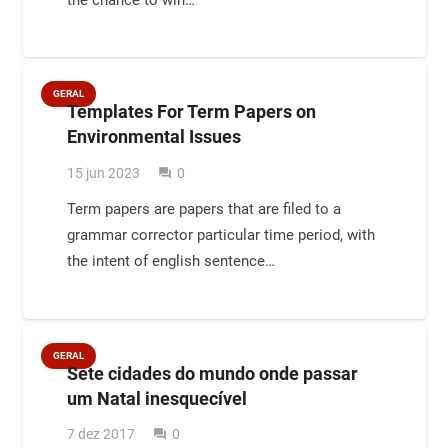
GERAL
Templates For Term Papers on
Environmental Issues
15 jun 2023
0
question_answer
Term papers are papers that are filed to a
grammar corrector particular time period, with
the intent of english sentence…
GERAL
Sete cidades do mundo onde passar
um Natal inesquecível
7 dez 2017
0
question_answer