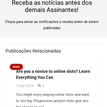
Receba as notícias antes dos
demais Assinantes!
Clique para ativar as notificações e receba antes de serem
publicadas
Publicações Relacionadas
GERAL
Are you a novice to online slots? Learn
Everything You Can
15 jun 2023
0
question_answer
You might enjoy playing online slots and want
to win big. Progressive jackpot slots give you
the chance to win…