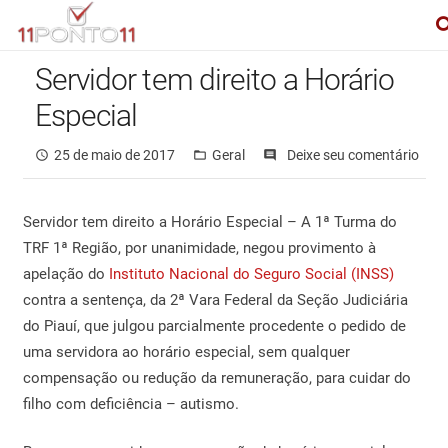
Servidor tem direito a Horário
Especial
25 de maio de 2017
Geral
Deixe seu comentário
access_time
folder_open
comments
Servidor tem direito a Horário Especial – A 1ª Turma do
TRF 1ª Região, por unanimidade, negou provimento à
apelação do
Instituto Nacional do Seguro Social (INSS)
contra a sentença, da 2ª Vara Federal da Seção Judiciária
do Piauí, que julgou parcialmente procedente o pedido de
uma servidora ao horário especial, sem qualquer
compensação ou redução da remuneração, para cuidar do
filho com deficiência – autismo.